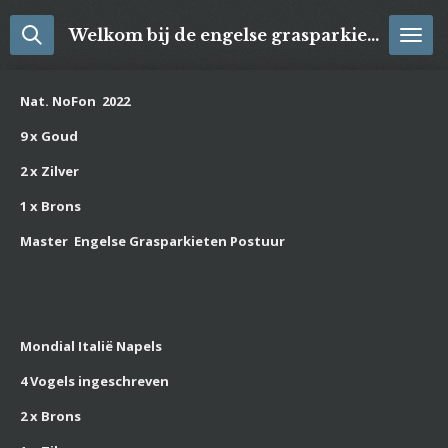
Ga
Welkom bij de engelse grasparkieten
direct
naar
de
Nat. NoFon 2022
hoofdinhoud
9 x Goud
2 x Zilver
1 x Brons
Master Engelse Grasparkieten Postuur
Mondial Italië Napels
4 Vogels ingeschreven
2 x Brons