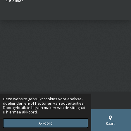
1 x Zilver
Deze website gebruikt cookies voor analyse-
© 2017 - 2026 engelse grasparkieten
doeleinden en/of het tonen van advertenties.
Door gebruik te blijven maken van de site gaat
u hiermee akkoord.
Akkoord
E-mailadres
Telefoonnummer
Kaart