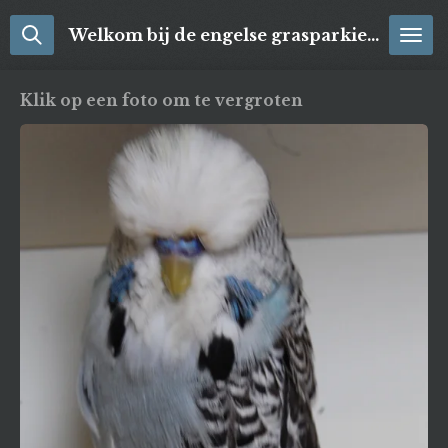
Ga
Welkom bij de engelse grasparkieten
direct
naar
de
Klik op een foto om te vergroten
hoofdinhoud